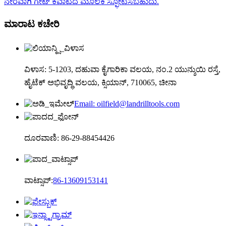
ನೇರವಾಗಿ ಗೇಟ್ ಕವಾಟದ ಮೂಲಕ ಸ್ಫೋಟಿಸಬಹುದು.
ಮಾರಾಟ ಕಚೇರಿ
ವಿಳಾಸ: 5-1203, ದಹುವಾ ಕೈಗಾರಿಕಾ ವಲಯ, ನಂ.2 ಯುನ್ಶುಯಿ ರಸ್ತೆ,
ಹೈಟೆಕ್ ಅಭಿವೃದ್ಧಿ ವಲಯ, ಕ್ಸಿಯಾನ್, 710065, ಚೀನಾ
Email: oilfield@landrilltools.com
ದೂರವಾಣಿ: 86-29-88454426
ವಾಟ್ಸಾಪ್:
86-13609153141