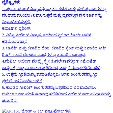
ವೈಶಿಷ್ಟ್ಯಗಳು
1. ಪೂರ್ಣ-ಬೋರ್ ವಿನ್ಯಾಸವು ಒತ್ತಡದ ಕುಸಿತ ಮತ್ತು ಸುಳಿ ಪ್ರವಾಹಗಳನ್ನು
ಪರಿಣಾಮಕಾರಿಯಾಗಿ ನಿವಾರಿಸುತ್ತದೆ ಮತ್ತು ದ್ರವದಲ್ಲಿನ ಘನ ಕಣಗಳನ್ನು
ನಿಧಾನಗೊಳಿಸುತ್ತದೆ.
ಕವಾಟಗಳ ಫ್ಲಶಿಂಗ್;
2. ವಿಶಿಷ್ಟ ಸೀಲಿಂಗ್ ವಿನ್ಯಾಸ, ಇದರಿಂದ ಸ್ವಿಚಿಂಗ್ ಟಾರ್ಕ್ ಬಹಳ
ಕಡಿಮೆಯಾಗುತ್ತದೆ;
3. ಬಾನೆಟ್ ಮತ್ತು ಕವಾಟದ ದೇಹ, ಕವಾಟದ ಪ್ಲೇಟ್ ಮತ್ತು ಕವಾಟದ ಸೀಟ್
ರಿಂಗ್ ನಡುವೆ ಲೋಹದ ಮುದ್ರೆಗಳನ್ನು ತಯಾರಿಸಲಾಗುತ್ತದೆ;
4.ಮೆಟಲ್ ಸೀಲಿಂಗ್ ಮೇಲ್ಮೈ ಸ್ಪ್ರೇ (ಓವರ್ಲೇ) ವೆಲ್ಡಿಂಗ್ ಸಿಮೆಂಟೆಡ್
ಕಾರ್ಬೈಡ್, ಉತ್ತಮ ಉಡುಗೆ ಪ್ರತಿರೋಧ, ತುಕ್ಕು ನಿರೋಧಕತೆಯೊಂದಿಗೆ;
5. ಉತ್ತಮ ಸ್ಥಿರತೆಯನ್ನು ಕಾಪಾಡಿಕೊಳ್ಳಲು ಆಸನ ಉಂಗುರವನ್ನು ಸ್ಥಿರ
ಪ್ಲೇಟ್‌ನಿಂದ ನಿವಾರಿಸಲಾಗಿದೆ;
6. ಕಾಂಡದ ಸೀಲಿಂಗ್ ಉಂಗುರವನ್ನು ಒತ್ತಡದಿಂದ ಬದಲಾಯಿಸಲು
ಅನುಕೂಲವಾಗುವಂತೆ ಕಾಂಡವು ತಲೆಕೆಳಗಾದ ಸೀಲಿಂಗ್ ಕಾರ್ಯವಿಧಾನವನ್ನು
ಹೊಂದಿದೆ.