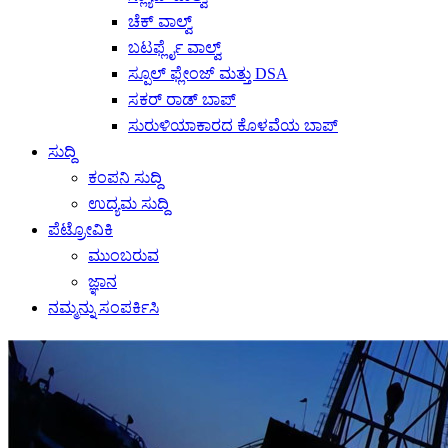
ಚೆಕ್ ವಾಲ್ವ್
ಬಟರ್ಫ್ಲೈ ವಾಲ್ವ್
ಸ್ಪೂಲ್ ಫ್ಲೇಂಜ್ ಮತ್ತು DSA
ಸಕರ್ ರಾಡ್ ಬಾಪ್
ಸುರುಳಿಯಾಕಾರದ ಕೊಳವೆಯ ಬಾಪ್
ಸುದ್ದಿ
ಕಂಪನಿ ಸುದ್ದಿ
ಉದ್ಯಮ ಸುದ್ದಿ
ಪೆಟ್ರೋವಿಕಿ
ಮುಂಬರುವ
ಜ್ಞಾನ
ನಮ್ಮನ್ನು ಸಂಪರ್ಕಿಸಿ