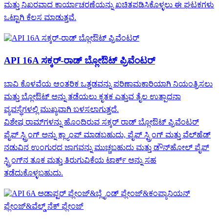
ಮತ್ತು ನಿಖರವಾದ ಕಾರ್ಯಾಚರಣೆಯನ್ನು ಖಚಿತಪಡಿಸಿಕೊಳ್ಳಲು ಈ ಘಟಕಗಳು
ಒಟ್ಟಾಗಿ ಕೆಲಸ ಮಾಡುತ್ತವೆ.
API 16A ಸಕ್ಕರ್-ರಾಡ್ ಬ್ಲೋಔಟ್ ಪ್ರಿವೆಂಟರ್
ಬಾವಿ ಕೊಳವೆಯ ಆಂತರಿಕ ಒತ್ತಡವನ್ನು ಪರಿಣಾಮಕಾರಿಯಾಗಿ ನಿಯಂತ್ರಿಸಲು
ಮತ್ತು ಬ್ಲೋಔಟ್ ಅನ್ನು ತಡೆಯಲು ಕೃತಕ ಎತ್ತುವ ತೈಲ ಉತ್ಪಾದನಾ
ವ್ಯವಸ್ಥೆಗಳಲ್ಲಿ ಮುಖ್ಯವಾಗಿ ಬಳಸಲಾಗುತ್ತದೆ.
ವಿಶೇಷ ರಾಮ್‌ಗಳನ್ನು ಹೊಂದಿರುವ ಸಕ್ಕರ್ ರಾಡ್ ಬ್ಲೋಔಟ್ ಪ್ರಿವೆಂಟರ್
ಪೈಪ್ ಸ್ಟ್ರಿಂಗ್ ಅನ್ನು ಕ್ಲ್ಯಾಂಪ್ ಮಾಡಬಹುದು, ಪೈಪ್ ಸ್ಟ್ರಿಂಗ್ ಮತ್ತು ವೆಲ್‌ಹೆಡ್
ನಡುವಿನ ಉಂಗುರದ ಜಾಗವನ್ನು ಮುಚ್ಚಬಹುದು ಮತ್ತು ಡೌನ್‌ಹೋಲ್ ಪೈಪ್
ಸ್ಟ್ರಿಂಗ್‌ನ ತೂಕ ಮತ್ತು ತಿರುಗುವಿಕೆಯ ಟಾರ್ಕ್ ಅನ್ನು ಸಹ
ತಡೆದುಕೊಳ್ಳಬಹುದು.