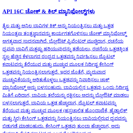
API 16C ಚೋಕ್ & ಕಿಲ್ ಮ್ಯಾನಿಫೋಲ್ಡ್‌ಗಳು
ತೈಲ ಮತ್ತು ಅನಿಲ ಬಾವಿಗಳ ಕಿಕ್ ಅನ್ನು ನಿಯಂತ್ರಿಸಲು ಮತ್ತು ಒತ್ತಡ
ನಿಯಂತ್ರಣ ತಂತ್ರಜ್ಞಾನವನ್ನು ಕಾರ್ಯಗತಗೊಳಿಸಲು ಚೋಕ್ ಮ್ಯಾನಿಫೋಲ್ಡ್
ಅಗತ್ಯವಾದ ಸಾಧನವಾಗಿದೆ. ಬ್ಲೋಔಟ್ ಪ್ರಿವೆಂಟರ್ ಮುಚ್ಚಿದಾಗ, ರಚನೆಯ
ದ್ರವವು ಬಾವಿಗೆ ಮತ್ತಷ್ಟು ಹರಿಯುವುದನ್ನು ತಡೆಯಲು, ರಚನೆಯ ಒತ್ತಡಕ್ಕಿಂತ
ಸ್ವಲ್ಪ ಹೆಚ್ಚಿನ ಕೆಳಭಾಗದ ರಂಧ್ರದ ಒತ್ತಡವನ್ನು ನಿರ್ವಹಿಸಲು ಥ್ರೊಟಲ್
ಕವಾಟವನ್ನು ತೆರೆಯುವ ಮತ್ತು ಮುಚ್ಚುವ ಮೂಲಕ ನಿರ್ದಿಷ್ಟ ಕೇಸಿಂಗ್
ಒತ್ತಡವನ್ನು ನಿಯಂತ್ರಿಸಲಾಗುತ್ತದೆ. ಇದರ ಜೊತೆಗೆ, ಮೃದುವಾದ
ಮುಚ್ಚುವಿಕೆಯನ್ನು ಅರಿತುಕೊಳ್ಳಲು ಒತ್ತಡವನ್ನು ನಿವಾರಿಸಲು ಚಾಕ್
ಮ್ಯಾನಿಫೋಲ್ಡ್ ಅನ್ನು ಬಳಸಬಹುದು. ಬಾವಿಯಲ್ಲಿನ ಒತ್ತಡವು ಒಂದು ನಿರ್ದಿಷ್ಟ
ಮಿತಿಗೆ ಏರಿದಾಗ, ಬಾವಿಯ ತಲೆಯನ್ನು ರಕ್ಷಿಸಲು ಅದನ್ನು ಬ್ಲೋಔಟ್ ಮಾಡಲು
ಬಳಸಲಾಗುತ್ತದೆ. ಬಾವಿಯ ಒತ್ತಡ ಹೆಚ್ಚಾದಾಗ, ಥ್ರೊಟಲ್ ಕವಾಟವನ್ನು
ತೆರೆಯುವ ಮತ್ತು ಮುಚ್ಚುವ ಮೂಲಕ (ಹಸ್ತಚಾಲಿತ ಹೊಂದಾಣಿಕೆ, ಹೈಡ್ರಾಲಿಕ್
ಮತ್ತು ಸ್ಥಿರ) ಕೇಸಿಂಗ್ ಒತ್ತಡವನ್ನು ನಿಯಂತ್ರಿಸಲು ಬಾವಿಯಲ್ಲಿರುವ ದ್ರವವನ್ನು
ಬಿಡುಗಡೆ ಮಾಡಬಹುದು. ಕೇಸಿಂಗ್ ಒತ್ತಡವು ತುಂಬಾ ಹೆಚ್ಚಾದಾಗ, ಅದು