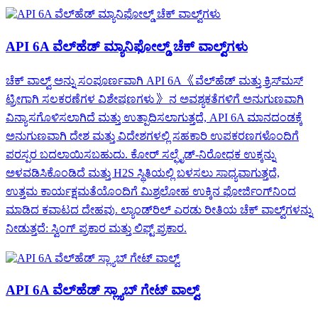
API 6A ವೆಲ್‌ಹೆಡ್ ಮ್ಯಾನಿಫೋಲ್ಡ್ ಚೆಕ್ ವಾಲ್ವ್‌ಗಳು
ಚೆಕ್ ವಾಲ್ವ್ ಅನ್ನು ಸಂಪೂರ್ಣವಾಗಿ API 6A 《ವೆಲ್‌ಹೆಡ್ ಮತ್ತು ಕ್ರಿಸ್‌ಮಸ್
ಟ್ರೀಗಾಗಿ ಸಲಕರಣೆಗಳ ವಿಶೇಷಣಗಳು》 ನ ಅವಶ್ಯಕತೆಗಳಿಗೆ ಅನುಗುಣವಾಗಿ
ವಿನ್ಯಾಸಗೊಳಿಸಲಾಗಿದೆ ಮತ್ತು ಉತ್ಪಾದಿಸಲಾಗುತ್ತದೆ, API 6A ಮಾನದಂಡಕ್ಕೆ
ಅನುಗುಣವಾಗಿ ದೇಶ ಮತ್ತು ವಿದೇಶಗಳಲ್ಲಿ ಸಹಕಾರಿ ಉಪಕರಣಗಳೊಂದಿಗೆ
ಪರಸ್ಪರ ಬದಲಾಯಿಸಬಹುದು. ಕೋರ್ ಸಲ್ಫೈಡ್-ನಿರೋಧಕ ಉಕ್ಕನ್ನು
ಅಳವಡಿಸಿಕೊಂಡಿದೆ ಮತ್ತು H2S ಸ್ಥಿತಿಯಲ್ಲಿ ಬಳಸಲು ಸಾಧ್ಯವಾಗುತ್ತದೆ,
ಉತ್ತಮ ಕಾರ್ಯಕ್ಷಮತೆಯೊಂದಿಗೆ ಮಿಶ್ರಲೋಹ ಉಕ್ಕಿನ ಫೋರ್ಜಿಂಗ್‌ನಿಂದ
ಮಾಡಿದ ಕವಾಟದ ದೇಹವು. ಲ್ಯಾಂಡ್‌ರಿಲ್ ಎರಡು ರೀತಿಯ ಚೆಕ್ ವಾಲ್ವ್‌ಗಳನ್ನು
ನೀಡುತ್ತದೆ: ಸ್ವಿಂಗ್ ಪ್ರಕಾರ ಮತ್ತು ಲಿಫ್ಟ್ ಪ್ರಕಾರ.
API 6A ವೆಲ್‌ಹೆಡ್ ಸ್ಲ್ಯಾಬ್ ಗೇಟ್ ವಾಲ್ವ್