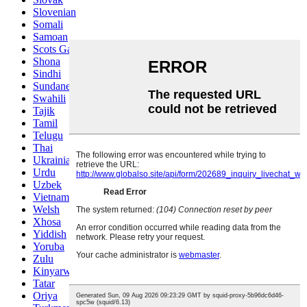
Slovenian
Somali
Samoan
Scots Gaelic
Shona
Sindhi
Sundanese
Swahili
Tajik
Tamil
Telugu
Thai
Ukrainian
Urdu
Uzbek
Vietnamese
Welsh
Xhosa
Yiddish
Yoruba
Zulu
Kinyarwanda
Tatar
Oriya