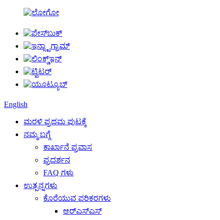
English
ಮರಳಿ ಪ್ರಥಮ ಪುಟಕ್ಕೆ
ನಮ್ಮ ಬಗ್ಗೆ
ಕಾರ್ಖಾನೆ ಪ್ರವಾಸ
ಪ್ರದರ್ಶನ
FAQ ಗಳು
ಉತ್ಪನ್ನಗಳು
ಕೊರೆಯುವ ಪರಿಕರಗಳು
ಆರ್‌ಎಸ್‌ಎಸ್