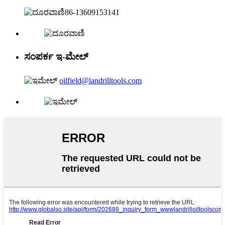
86-13609153141
ಸಂಪರ್ಕ ಇ-ಮೇಲ್
oilfield@landrilltools.com