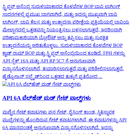
ಸ್ಟ್ರಿಪ್ಪರ್ ಅಸೆಂಬ್ಲಿ ಸುರುಳಿಯಾಕಾರದ ಕೊಳವೆಗಳ BOP ಬಾವಿ ಲಾಗಿಂಗ್
ಸಾಧನಗಳಲ್ಲಿ ಪ್ರಮುಖ ಭಾಗವಾಗಿದೆ, ಮತ್ತು ಇದನ್ನು ಮುಖ್ಯವಾಗಿ ಬಾವಿ
ಲಾಗಿಂಗ್, ಬಾವಿ ಕೆಲಸ ಮತ್ತು ಉತ್ಪಾದನಾ ಪರೀಕ್ಷೆಯ ಪ್ರಕ್ರಿಯೆಯಲ್ಲಿ ಬಾವಿಯ
ಮೇಲ್ಭಾಗದಲ್ಲಿ ಒತ್ತಡವನ್ನು ನಿಯಂತ್ರಿಸಲು ಬಳಸಲಾಗುತ್ತದೆ, ಇದರಿಂದಾಗಿ
ಪರಿಣಾಮಕಾರಿಯಾಗಿ ಬ್ಲೋಔಟ್ ಅನ್ನು ತಪ್ಪಿಸಲು ಮತ್ತು ಸುರಕ್ಷಿತ
ಉತ್ಪಾದನೆಯನ್ನು ಅರಿತುಕೊಳ್ಳಲು. ಸುರುಳಿಯಾಕಾರದ ಕೊಳವೆಗಳ BOP
ಕ್ವಾಡ್ ರಾಮ್ BOP ಮತ್ತು ಸ್ಟ್ರಿಪ್ಪರ್ ಅಸೆಂಬ್ಲಿಯಿಂದ ಕೂಡಿದೆ. FPH ಗಳನ್ನು
API ಸ್ಪೆಕ್ 16A ಮತ್ತು API RP 5C7 ಗೆ ಅನುಗುಣವಾಗಿ
ವಿನ್ಯಾಸಗೊಳಿಸಲಾಗಿದೆ, ತಯಾರಿಸಲಾಗುತ್ತದೆ ಮತ್ತು ಪರಿಶೀಲಿಸಲಾಗುತ್ತದೆ.
ಹೈಡ್ರೋಜನ್ ಸಲ್ಫೈಡ್‌ನಿಂದ ಒತ್ತಡದ ತುಕ್ಕುಗೆ ಪ್ರತಿರೋಧ ...
API 6A ವೆಲ್‌ಹೆಡ್ ಮಡ್ ಗೇಟ್ ವಾಲ್ವ್‌ಗಳು
ಮಣ್ಣಿನ ಗೇಟ್ ಕವಾಟಗಳು ಘನ ಗೇಟ್, ರೈಸಿಂಗ್ ಕಾಂಡ, ಸ್ಥಿತಿಸ್ಥಾಪಕ
ಮುದ್ರೆಗಳನ್ನು ಹೊಂದಿರುವ ಗೇಟ್ ಕವಾಟಗಳಾಗಿವೆ, ಈ ಕವಾಟಗಳನ್ನು API
6A ಮಾನದಂಡಕ್ಕೆ ಅನುಗುಣವಾಗಿ ವಿನ್ಯಾಸಗೊಳಿಸಲಾಗಿದೆ. ಇದನ್ನು