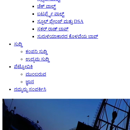
ಚೆಕ್ ವಾಲ್ವ್
ಬಟರ್ಫ್ಲೈ ವಾಲ್ವ್
ಸ್ಪೂಲ್ ಫ್ಲೇಂಜ್ ಮತ್ತು DSA
ಸಕರ್ ರಾಡ್ ಬಾಪ್
ಸುರುಳಿಯಾಕಾರದ ಕೊಳವೆಯ ಬಾಪ್
ಸುದ್ದಿ
ಕಂಪನಿ ಸುದ್ದಿ
ಉದ್ಯಮ ಸುದ್ದಿ
ಪೆಟ್ರೋವಿಕಿ
ಮುಂಬರುವ
ಜ್ಞಾನ
ನಮ್ಮನ್ನು ಸಂಪರ್ಕಿಸಿ