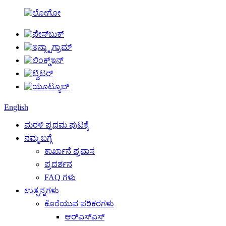
English
ಮರಳಿ ಪ್ರಥಮ ಪುಟಕ್ಕೆ
ನಮ್ಮ ಬಗ್ಗೆ
ಕಾರ್ಖಾನೆ ಪ್ರವಾಸ
ಪ್ರದರ್ಶನ
FAQ ಗಳು
ಉತ್ಪನ್ನಗಳು
ಕೊರೆಯುವ ಪರಿಕರಗಳು
ಆರ್‌ಎಸ್‌ಎಸ್