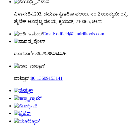
ವಿಳಾಸ: 5-1203, ದಹುವಾ ಕೈಗಾರಿಕಾ ವಲಯ, ನಂ.2 ಯುನ್ಶುಯಿ ರಸ್ತೆ,
ಹೈಟೆಕ್ ಅಭಿವೃದ್ಧಿ ವಲಯ, ಕ್ಸಿಯಾನ್, 710065, ಚೀನಾ
Email: oilfield@landrilltools.com
ದೂರವಾಣಿ: 86-29-88454426
ವಾಟ್ಸಾಪ್:
86-13609153141