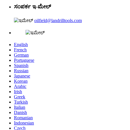
ಸಂಪರ್ಕ ಇ-ಮೇಲ್
oilfield@landrilltools.com
English
French
German
Portuguese
Spanish
Russian
Japanese
Korean
Arabic
Irish
Greek
Turkish
Italian
Danish
Romanian
Indonesian
Czech